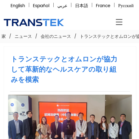
English
Español
عربي
日本語
France
Русский
家
/
ニュース
/
会社のニュース
/
トランステックとオムロンが
トランステックとオムロンが協力
して革新的なヘルスケアの取り組
みを模索