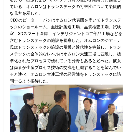
ている。オムロンはトランステックの将来性について楽観的
な見方を示した。
CEOのピーター・パンはオムロン代表団を率いてトランステ
ックのショールーム、血圧計製造工場、品質検査工場、試験
室、3Dスマート倉庫、インテリジェントコア部品工場などを
含むトランステックの施設を視察した。オムロンのジア・ナ
氏はトランステックの施設の規模と近代性を称賛し、トラン
ステックの全体的なレベルはオムロン大連工場に匹敵し、標
準化されたプロセスで優れている分野もあると述べた。彼女
は両者が生産プロセス技術の交流を組織することを望んでい
ると述べ、オムロン大連工場の経営陣をトランステックに訪
問するよう招待した。