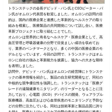
トランステックの会長デビッド・パン氏とCEOピーター・パ
ン氏がオムロン代表団を歓迎しました。オムロンの訪問の目
的は、国内の医療企業と連携した革新的なヘルスケアの取り
組みを模索し、医療製品の共同開発について話し合い、医療
革新プロジェクトに取り組むことでした。
オムロンは世界的に有名なヘルスケア・医療企業として、高
血圧管理と呼吸器健康の分野で目覚ましい成功を収めてお
り、業界のベンチマークとなり、多くの中国の医療企業のモ
デルとなっています。今回の訪問で、トランステックはオム
ロンに自社の強みと革新能力を披露し、協力への大きな期待
を表明しました。
訪問中、デビッド・パン氏はオムロンの経営陣にトランステ
ックの基本情報を紹介し、製品の自主研究開発など、同社の
中核的な競争優位性を強調した。トランステックは「医療グ
レードの遠隔健康モニタリング」のリーダーとなることに注
力しており、心電図（ECG）デバイスの開発、ウェアラブル
医療機器、高血圧および心血管疾患のモニタリングと予防な
どの分野に注力している。同社は技術革新と製品品質に誇り
を持ち、医療およびヘルスケア分野の進歩を継続的に推進し