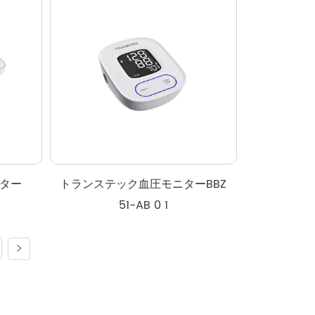
ター
トランステック血圧モニターBBZ 
51-AB 0 1