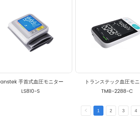
ranstek 手首式血圧モニター 
トランステック血圧モニ
LS810-S
TMB-2288-C
1
2
3
4