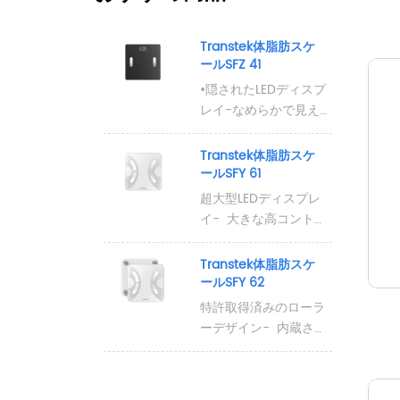
Transtek体脂肪スケ
ールSFZ 41
•隠されたLEDディスプ
レイ-なめらかで見え
ない画面は、アクティ
ブになるまで暗く、使
Transtek体脂肪スケ
用中にのみ明るく、読
ールSFY 61
みやすい測定値を表示
超大型LEDディスプレ
します。

イ-  大きな高コントラ
•競争力のある価格-品
ストの数字は、暗い環
質や信頼性を損なうこ
境でもどんな角度から
Transtek体脂肪スケ
となく、必要な体組成
でも簡単に読むことを
ールSFY 62
の追跡を提供する費用
保証します。 ウルト
特許取得済みのローラ
対効果の高いソリュー
ラファイン50 gの精
ーデザイン-  内蔵され
ション。

度-  微妙な体重変化を
たリアホイールによ
正確な体組成分析-
追跡するための卓越し
り、部屋間でスケール
Precision BIAテクノ
た精度を提供し、臨床
を移動し、使用しない
ロジーは、毎日の健康