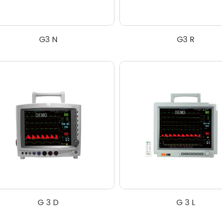
G3 N
G3 R
G 3 D
G 3 L