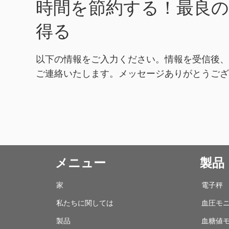
取...
時間を節約する！最良
得る
以下の情報をご入力ください。情報を受信後
ご連絡いたします。メッセージありがとうご
メニュー
製品
家
電子秤
私たちに関しては
血圧モ
製品
血糖値