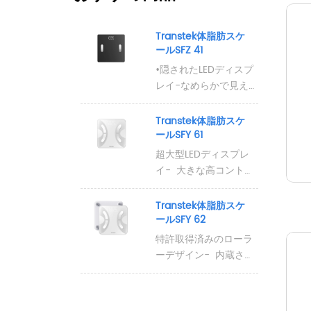
Transtek体脂肪スケ
ールSFZ 41
•隠されたLEDディスプ
レイ-なめらかで見え
ない画面は、アクティ
ブになるまで暗く、使
Transtek体脂肪スケ
用中にのみ明るく、読
ールSFY 61
みやすい測定値を表示
超大型LEDディスプレ
します。

イ-  大きな高コントラ
•競争力のある価格-品
ストの数字は、暗い環
質や信頼性を損なうこ
境でもどんな角度から
Transtek体脂肪スケ
となく、必要な体組成
でも簡単に読むことを
ールSFY 62
の追跡を提供する費用
保証します。 ウルト
特許取得済みのローラ
対効果の高いソリュー
ラファイン50 gの精
ーデザイン-  内蔵され
ション。

度-  微妙な体重変化を
たリアホイールによ
正確な体組成分析-
追跡するための卓越し
り、部屋間でスケール
Precision BIAテクノ
た精度を提供し、臨床
を移動し、使用しない
ロジーは、毎日の健康