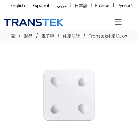
English
Español
عربي
日本語
France
Русский
家
/
製品
/
電子秤
/
体脂肪計
/
Transtek体脂肪スケールSF