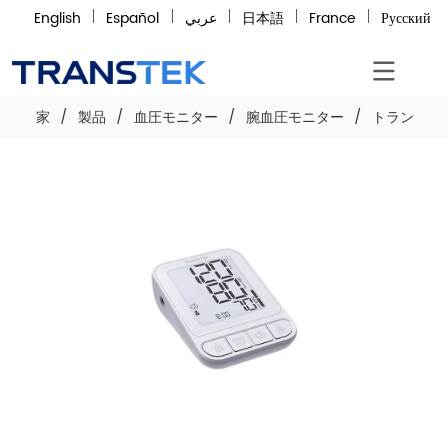
English
Español
عربي
日本語
France
Русский
家
/
製品
/
血圧モニター
/
腕血圧モニター
/
トランステッ