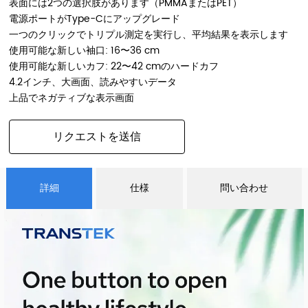
表面には2つの選択肢があります（PMMAまたはPET）
電源ポートがType-Cにアップグレード
一つのクリックでトリプル測定を実行し、平均結果を表示します
使用可能な新しい袖口: 16〜36 cm
使用可能な新しいカフ: 22〜42 cmのハードカフ
4.2インチ、大画面、読みやすいデータ
上品でネガティブな表示画面
リクエストを送信
詳細
仕様
問い合わせ